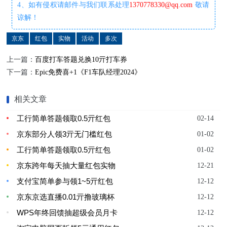
4、如有侵权请邮件与我们联系处理
1370778330@qq.com
敬请
谅解！
京东
红包
实物
活动
多次
上一篇：
百度打车答题兑换10亓打车券
下一篇：
Epic免费喜+1《F1车队经理2024》
相关文章
工行简单答题领取0.5亓红包
02-14
京东部分人领3亓无门槛红包
01-02
工行简单答题领取0.5亓红包
01-02
京东跨年每天抽大量红包实物
12-21
支付宝简单参与领1~5亓红包
12-12
京东京选直播0.01亓撸玻璃杯
12-12
WPS年终回馈抽超级会员月卡
12-12