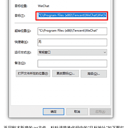
返回刚才新建的.txt文件，粘贴进替换代码中的“目标地址”如下图红