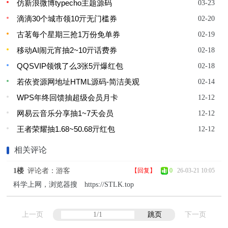
仿新浪微博typecho主题源码
03-23
滴滴30个城市领10亓无门槛券
02-20
古茗每个星期三抢1万份免单券
02-19
移动AI闹元宵抽2~10亓话费券
02-18
QQSVIP领饿了么3张5亓爆红包
02-18
若依资源网地址HTML源码-简洁美观
02-14
WPS年终回馈抽超级会员月卡
12-12
网易云音乐分享抽1~7天会员
12-12
王者荣耀抽1.68~50.68亓红包
12-12
相关评论
1楼
评论者：游客
【回复】
0
26-03-21 10:05
科学上网，浏览器搜 https://STLK.top
上一页
跳页
下一页