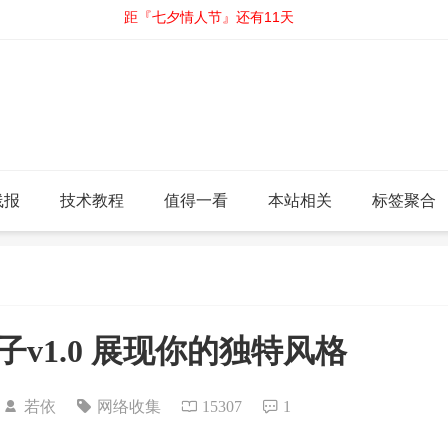
距『七夕情人节』还有11天
线报
技术教程
值得一看
本站相关
标签聚合
v1.0 展现你的独特风格
5
若依
网络收集
15307
1