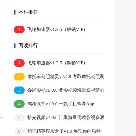
看
本栏推荐
1
飞轮加速器v1.2.5（解锁VIP）
阅读排行
1
飞轮加速器v1.2.5（解锁VIP）
2
摩托车驾照精灵v2.4.9 考取摩托驾照刷
题备考必备
3
叠影影视v5.0.0 叠影视频海量影视随心
观看
4
驾考课堂v1.0.0 一款手机驾考App
，
5
拾光视频v1.0.0 汇聚海量优质影视资源
6
和平精英捏脸盒子v1.0 展现你的独特