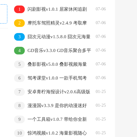
1
闪剧影视v1.0.1 居家休闲追剧
07-06
必备
2
摩托车驾照精灵v2.4.9 考取摩
07-06
托驾照刷题备考必备
3
囧次元动漫v1.5.8.0 囧次元海量
07-06
番剧随心观看
4
GD音乐v3.3.0 GD音乐聚合多平
07-06
台海量曲库
5
叠影影视v5.0.0 叠影视频海量
07-06
影视随心观看
6
驾考课堂v1.0.0 一款手机驾考
07-06
App
7
安卓青柠海报设计v2.0.6高级版
01-25
8
漫漫国v3.3.9 是你的动漫迷好
01-25
帮手
9
一个工具箱v1.0.7 带给你全新
01-25
应用体验
10
惊鸿视频v1.0.2 海量影视随心
01-25