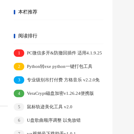
本栏推荐
阅读排行
1
PC微信多开&防撤回插件 适用4.1.9.25
2
Python转exe python一键打包工具
3
专业级别吊打付费 方格音乐 v2.2.0免
安装版
4
VeraCrypt磁盘加密v1.26.24便携版
5
鼠标轨迹美化工具 v2.0
6
U盘歌曲顺序调整 以免放错
7
wx视频号下载助手v1.0.1