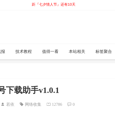
距『七夕情人节』还有10天
线报
技术教程
值得一看
本站相关
标签聚合
号下载助手v1.0.1
2
若依
网络收集
12786
0