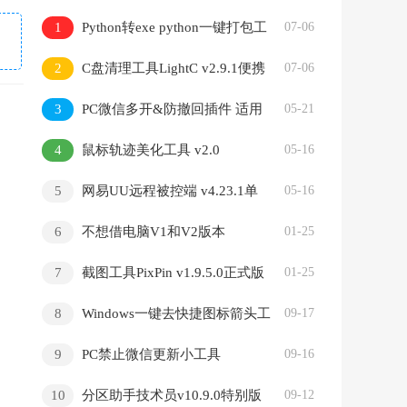
1
Python转exe python一键打包工
07-06
具
2
C盘清理工具LightC v2.9.1便携
07-06
版
3
PC微信多开&防撤回插件 适用
05-21
4.1.9.25
4
鼠标轨迹美化工具 v2.0
05-16
5
网易UU远程被控端 v4.23.1单
05-16
文件精简版
6
不想借电脑V1和V2版本
01-25
7
截图工具PixPin v1.9.5.0正式版
01-25
8
Windows一键去快捷图标箭头工
09-17
具
9
PC禁止微信更新小工具
09-16
10
分区助手技术员v10.9.0特别版
09-12