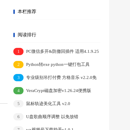
本栏推荐
阅读排行
1
PC微信多开&防撤回插件 适用4.1.9.25
2
Python转exe python一键打包工具
3
专业级别吊打付费 方格音乐 v2.2.0免
安装版
4
VeraCrypt磁盘加密v1.26.24便携版
5
鼠标轨迹美化工具 v2.0
6
U盘歌曲顺序调整 以免放错
7
wx视频号下载助手v1.0.1