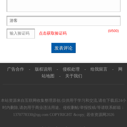
(
0
/500)
点击获取验证码
广告合作
版权说明
侵权处理
给我留言
网
-
-
-
-
站地图
关于我们
-
本站资源来自互联网收集整理原创,仅供用于学习和交流,请在下载后24小
时内删除,请勿用于商业违法用途。侵权删帖/举报投稿/等请联系邮箱：
1370778330@qq.com COPYRIGHT &copy; 若依资源网2026