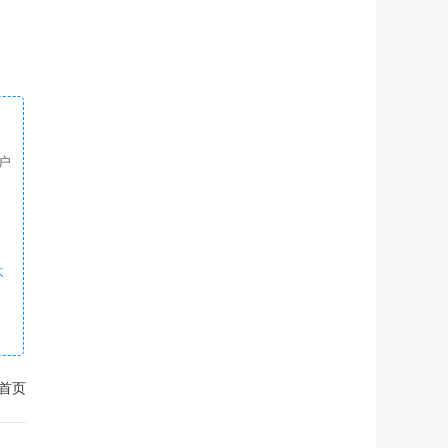
户
不
首页