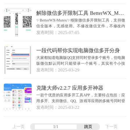
键...
解除微信多开限制工具 BetterWX_Mutex 1.0.0
✨BetterWX-Mutex✨移除微信多开限制工具，支持微
信全版本，无感使用。不修改微信文件，不修改内
存，理论上不会触发微信安全机制。使用ru...
发布时间：
2025-07-05
一段代码帮你实现电脑微信多开分身
大家都知道电脑版QQ支持同时登录多个账号，但电脑
版微信默认同时只能登录一个账号，其实有个小技
巧，不用安装任何软件，就能实现微信多开。我们首
发布时间：
2025-03-29
先在桌...
克隆大师v2.2.7 应用多开神器
一款个优质的应用多开工具APP，主要特点包括：应
用多开、支持微信、QQ、游戏等应用的多账号同时登
录。提供独立的运行环境，确保各账号数据隔离。并
发布时间：
2025-03-22
且...
上一页
跳页
下一页